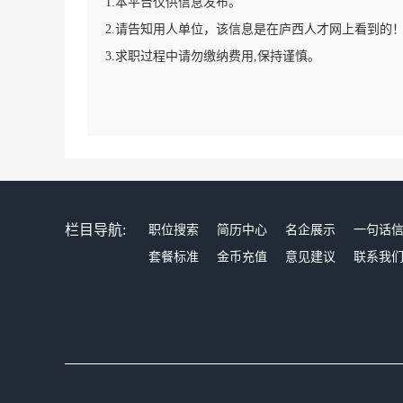
1.本平台仅供信息发布。
2.请告知用人单位，该信息是在庐西人才网上看到的
3.求职过程中请勿缴纳费用,保持谨慎。
栏目导航:
职位搜索
简历中心
名企展示
一句话
套餐标准
金币充值
意见建议
联系我