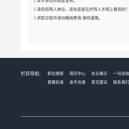
1.本平台仅供信息发布。
2.请告知用人单位，该信息是在庐西人才网上看到的
3.求职过程中请勿缴纳费用,保持谨慎。
栏目导航:
职位搜索
简历中心
名企展示
一句话
套餐标准
金币充值
意见建议
联系我